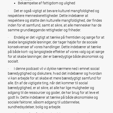
Bekæmpelse af fattigdom og ulighed
· Det er også vigtigt at bevare kulturel mangfoldighed og
respektere menneskerettigheder. Dette indebærer at
respektere og støtte den kulturelle mangfoldighed, der findes
inden for et samfund, samt at sikre, at alle mennesker har de
samme grundlæggende rettigheder og friheder.
· Endelig er det vigtigt at tænke på fremtiden og sørge for at
skabe langsigtede løsninger, der tager højde for de sociale
konsekvenser af vores handlinger. Dette indebærer at tænke
på både kort- og langsigtede effekter af vores valg og at sørge
for at skabe løsninger, der er bæredygtige både økonomisk og
socialt.
· I denne podcast vil vi dykke nærmere ned i emnet social
bæredygtighed og diskutere, hvad det indebærer og hvordan
vi kan arbejde for at skabe et mere bæredygtigt samfund for
alle. En af de vigtigste ting, når det kommer til social
bæredygtighed, er at sikre, at alle har lige muligheder og
adgang til de ressourcer og goder, de har brug for at leve et
godt liv. Dette indebærer at tænke på både økonomiske og
sociale faktorer, såsom adgang til uddannelse,
sundhedsydelser, bolig og arbejde.